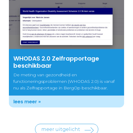
WHODAS 2.0 Zelfrapportage
beschikbaar
De meting van gezondheid en
functioneringsproblemen (WHODAS 2.0) is vanaf
nu als Zelfrapportage in BergOp beschikbaar.
lees meer »
meer uitgelicht