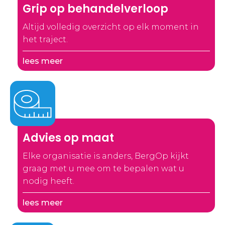
Grip op behandelverloop
Altijd volledig overzicht op elk moment in
het traject.
lees meer
Advies op maat
Elke organisatie is anders, BergOp kijkt
graag met u mee om te bepalen wat u
nodig heeft.
lees meer