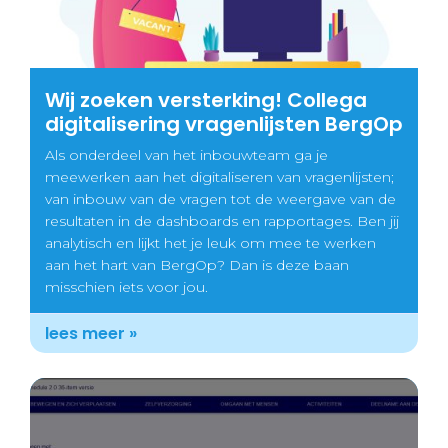
Wij zoeken versterking! Collega
digitalisering vragenlijsten BergOp
Als onderdeel van het inbouwteam ga je
meewerken aan het digitaliseren van vragenlijsten;
van inbouw van de vragen tot de weergave van de
resultaten in de dashboards en rapportages. Ben jij
analytisch en lijkt het je leuk om mee te werken
aan het hart van BergOp? Dan is deze baan
misschien iets voor jou.
lees meer »