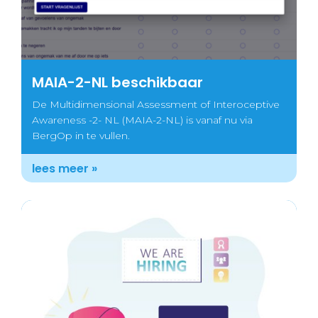
MAIA-2-NL beschikbaar
De Multidimensional Assessment of Interoceptive
Awareness -2- NL (MAIA-2-NL) is vanaf nu via
BergOp in te vullen.
lees meer »