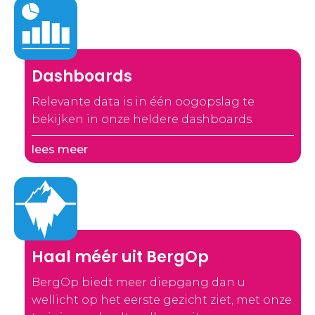
Dashboards
Relevante data is in één oogopslag te
bekijken in onze heldere dashboards.
lees meer
Haal méér uit BergOp
BergOp biedt meer diepgang dan u
wellicht op het eerste gezicht ziet, met onze