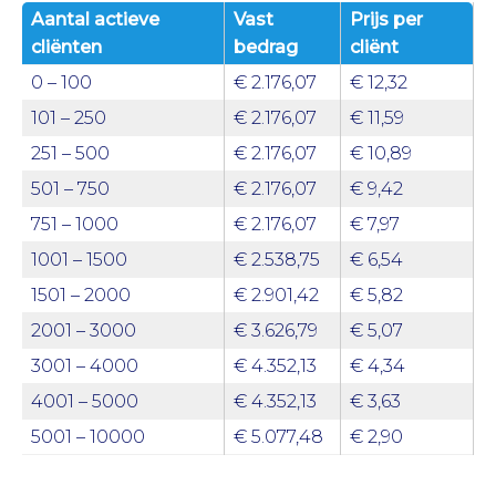
Aantal actieve
Vast
Prijs per
cliënten
bedrag
cliënt
0 – 100
€ 2.176,07
€ 12,32
101 – 250
€ 2.176,07
€ 11,59
251 – 500
€ 2.176,07
€ 10,89
501 – 750
€ 2.176,07
€ 9,42
751 – 1000
€ 2.176,07
€ 7,97
1001 – 1500
€ 2.538,75
€ 6,54
1501 – 2000
€ 2.901,42
€ 5,82
2001 – 3000
€ 3.626,79
€ 5,07
3001 – 4000
€ 4.352,13
€ 4,34
4001 – 5000
€ 4.352,13
€ 3,63
5001 – 10000
€ 5.077,48
€ 2,90