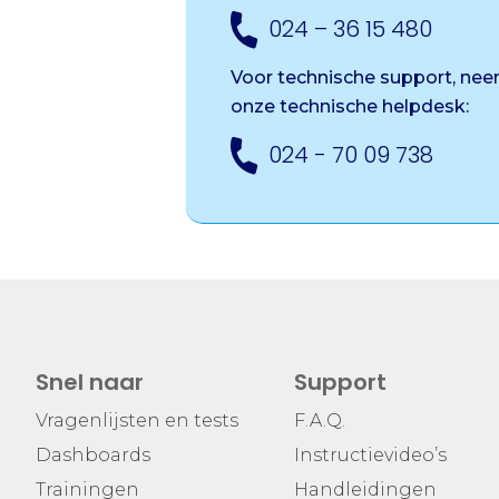
024 – 36 15 480
Voor technische support, ne
onze
technische helpdesk:
024 - 70 09 738
Snel naar
Support
Vragenlijsten en tests
F.A.Q.
Dashboards
Instructievideo’s
Trainingen
Handleidingen