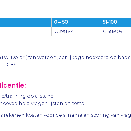
0 – 50
51-100
€ 398,94
€ 689,09
ef BTW. De prijzen worden jaarlijks geïndexeerd op ba
het CBS.
icentie:
ie/training op afstand
oeveelheid vragenlijsten en tests.
 rekenen kosten voor de afname en scoring van vragen
.