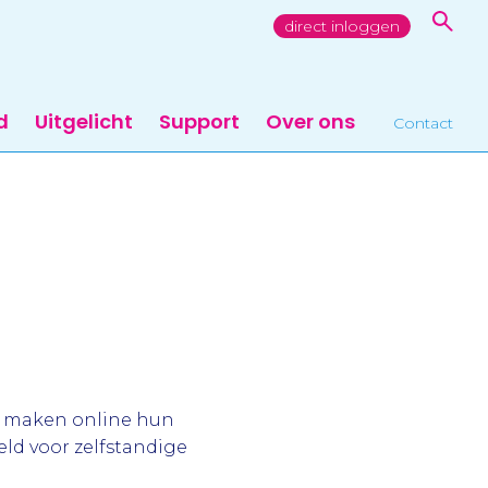
direct inloggen
d
Uitgelicht
Support
Over ons
Contact
te maken online hun
eld voor zelfstandige