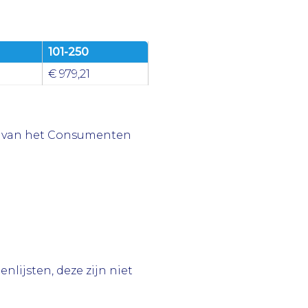
101-250
€ 979,21
sis van het Consumenten
lijsten, deze zijn niet