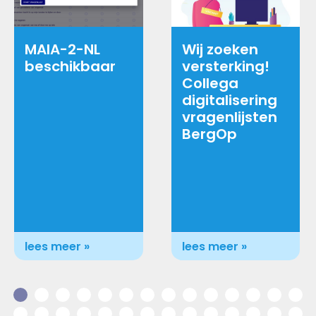
MAIA-2-NL
Wij zoeken
beschikbaar
versterking!
Collega
digitalisering
vragenlijsten
BergOp
lees meer »
lees meer »