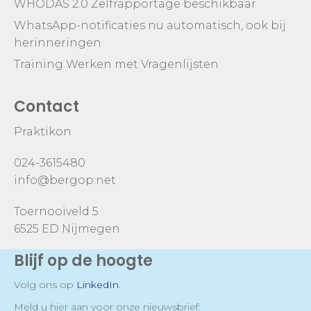
WHODAS 2.0 Zelfrapportage beschikbaar
WhatsApp-notificaties nu automatisch, ook bij
herinneringen
Training Werken met Vragenlijsten
Contact
Praktikon
024-3615480
info@bergop.net
Toernooiveld 5
6525 ED Nijmegen
Blijf op de hoogte
Volg ons op
LinkedIn
.
Meld u hier aan voor onze nieuwsbrief: