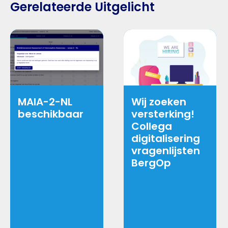
Gerelateerde Uitgelicht
MAIA-2-NL
Wij zoeken
beschikbaar
versterking!
Collega
digitalisering
vragenlijsten
BergOp