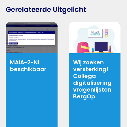
Gerelateerde Uitgelicht
MAIA-2-NL
Wij zoeken
beschikbaar
versterking!
Collega
digitalisering
vragenlijsten
BergOp