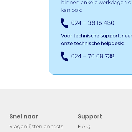
binnen enkele werkdagen op
kan ook:
024 – 36 15 480
Voor technische support, ne
onze
technische helpdesk:
024 - 70 09 738
Snel naar
Support
Vragenlijsten en tests
F.A.Q.