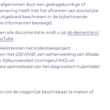
t afgenomen door een gedragskundige of
rvaring heeft met het afnemen van soortelijke
s uitgebreid beschreven in de bijbehorende
ee informanten bevraagd.
 en alle documentatie vindt u op
vb-dementie.nl
.
ouTube
.
kkeld binnen het onderzoeksproject
sen met (Z)EV(M)B’, een samenwerking van Alliade,
o, Rijksuniversiteit Groningen/UMCG en
tere optimalisatie van het diagnostisch hulpmiddel
on om de vragenlijst beschikbaar te maken of