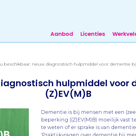
Aanbod
Licenties
Werkvel
u beschikbaar: nieuw diagnostisch hulpmiddel voor dementie b
diagnostisch hulpmiddel voor 
(Z)EV(M)B
Dementie is bij mensen met een (zeer
beperking ((Z)EV(M)B) moeilijk vast te
te weten of er sprake is van dementi
‘Praktijkvragen over dementie bij m