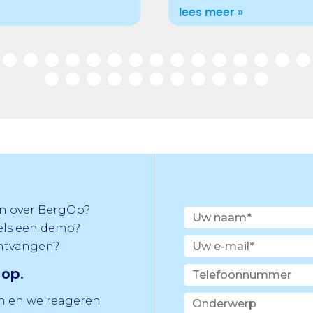
lees meer »
n over BergOp?
els een demo?
ontvangen?
op.
in en we reageren