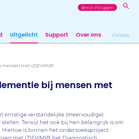
direct inloggen
d
Uitgelicht
Support
Over ons
Contact
ij mensen met (Z)EV(M)B
dementie bij mensen met
) ernstige verstandelijke (meervoudige)
 stellen. Terwijl het ook bij hen belangrijk is om
e. Hiertoe is binnen het onderzoeksproject
ensen met (Z)EV(M)B’ het Diagnostisch