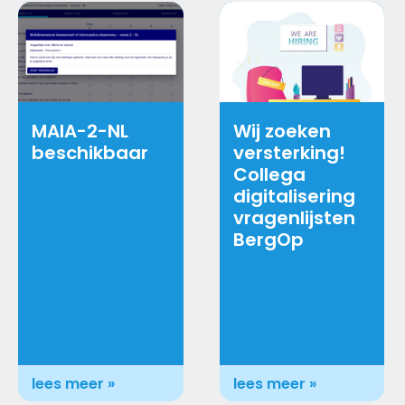
MAIA-2-NL
Wij zoeken
beschikbaar
versterking!
Collega
digitalisering
vragenlijsten
BergOp
lees meer »
lees meer »