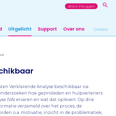
direct inloggen
d
Uitgelicht
Support
Over ons
Contact
aar
schikbaar
jsten Verklarende Analyse beschikbaar via
 onderzoeken hoe gezinsleden en hulpverleners
e (VA) ervaren en wat dat oplevert. Op drie
rmatie verzameld over het proces, de
den o.a. motivatie, inzicht in de problematiek,