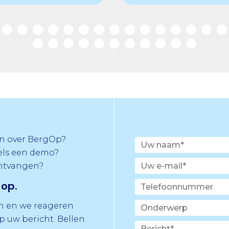
n over BergOp?
els een demo?
ontvangen?
op.
in en we reageren
 uw bericht. Bellen