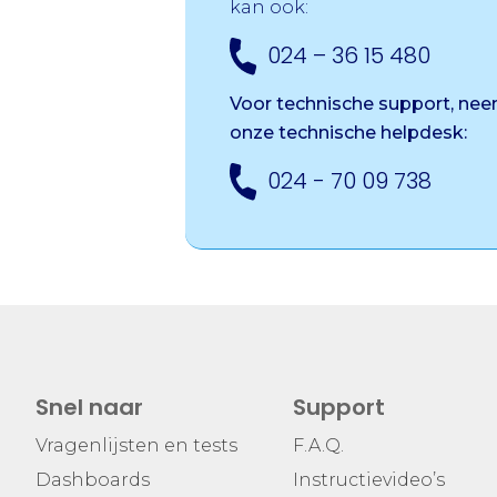
kan ook:
024 – 36 15 480
Voor technische support, ne
onze
technische helpdesk:
024 - 70 09 738
Snel naar
Support
Vragenlijsten en tests
F.A.Q.
Dashboards
Instructievideo’s