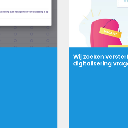
Wij zoeken verster
digitalisering vra