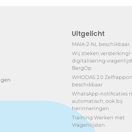
Uitgelicht
MAIA-2-NL beschikbaar
Wij zoeken versterking!
digitalisering vragenlijs
BergOp
WHODAS 2.0 Zelfrappor
ingen
beschikbaar
WhatsApp-notificaties 
automatisch, ook bij
herinneringen
Training Werken met
Vragenlijsten