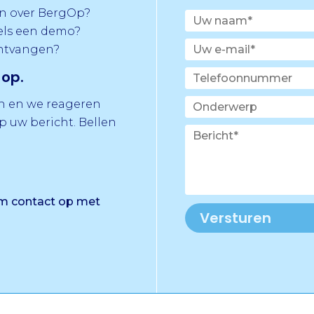
n over BergOp?
els een demo?
ontvangen?
op.
in en we reageren
 uw bericht. Bellen
em contact op met
Versturen