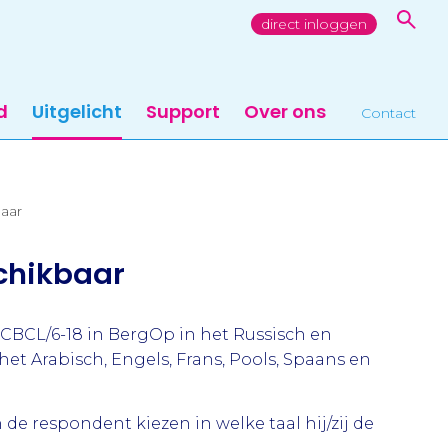
direct inloggen
d
Uitgelicht
Support
Over ons
Contact
aar
schikbaar
e CBCL/6-18 in BergOp in het Russisch en
 het Arabisch, Engels, Frans, Pools, Spaans en
 de respondent kiezen in welke taal hij/zij de