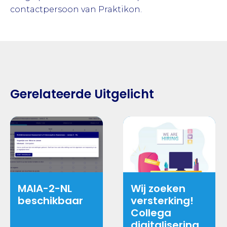
contactpersoon van Praktikon.
Gerelateerde Uitgelicht
MAIA-2-NL
Wij zoeken
beschikbaar
versterking!
Collega
digitalisering