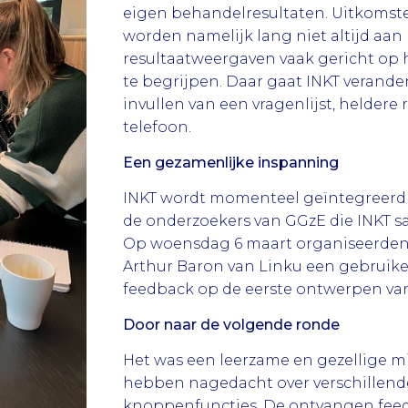
eigen behandelresultaten. Uitkomsten
worden namelijk lang niet altijd aan
resultaatweergaven vaak gericht op 
te begrijpen. Daar gaat INKT verand
invullen van een vragenlijst, helder
telefoon.
Een gezamenlijke inspanning
INKT wordt momenteel geïntegreerd
de onderzoekers van GGzE die INKT s
Op woensdag 6 maart organiseerden
Arthur Baron van Linku een gebruike
feedback op de eerste ontwerpen va
Door naar de volgende ronde
Het was een leerzame en gezellige 
hebben nagedacht over verschillend
knoppenfuncties. De ontvangen feed