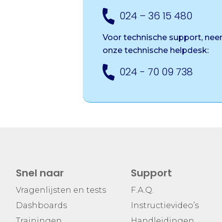
024 – 36 15 480
Voor technische support, ne
onze
technische helpdesk:
024 - 70 09 738
Snel naar
Support
Vragenlijsten en tests
F.A.Q.
Dashboards
Instructievideo’s
Trainingen
Handleidingen