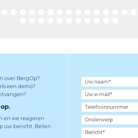
n over BergOp?
els een demo?
ontvangen?
op.
in en we reageren
 uw bericht. Bellen