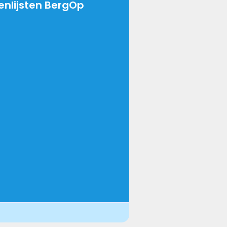
genlijsten BergOp
lees meer »