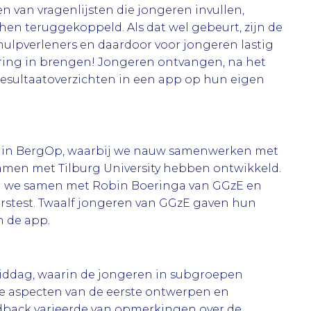
 van vragenlijsten die jongeren invullen,
 hen teruggekoppeld. Als dat wel gebeurt, zijn de
hulpverleners en daardoor voor jongeren lastig
ering in brengen! Jongeren ontvangen, na het
e resultaatoverzichten in een app op hun eigen
 in BergOp, waarbij we nauw samenwerken met
amen met Tilburg University hebben ontwikkeld.
 we samen met Robin Boeringa van GGzE en
rstest. Twaalf jongeren van GGzE gaven hun
n de app.
middag, waarin de jongeren in subgroepen
e aspecten van de eerste ontwerpen en
back varieerde van opmerkingen over de