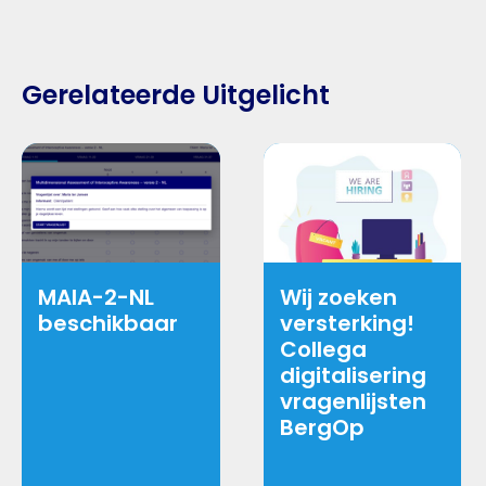
Gerelateerde Uitgelicht
MAIA-2-NL
Wij zoeken
beschikbaar
versterking!
Collega
digitalisering
vragenlijsten
BergOp