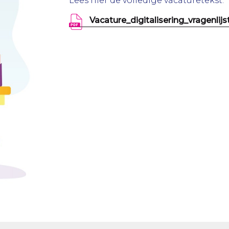
Lees hier de volledige vacaturetekst:
Vacature_digitalisering_vragenlij