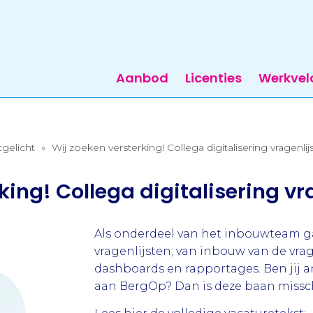
Aanbod
Licenties
Werkvel
tgelicht
»
Wij zoeken versterking! Collega digitalisering vragenl
king! Collega digitalisering v
Als onderdeel van het inbouwteam ga
vragenlijsten; van inbouw van de vra
dashboards en rapportages. Ben jij an
aan BergOp? Dan is deze baan missch