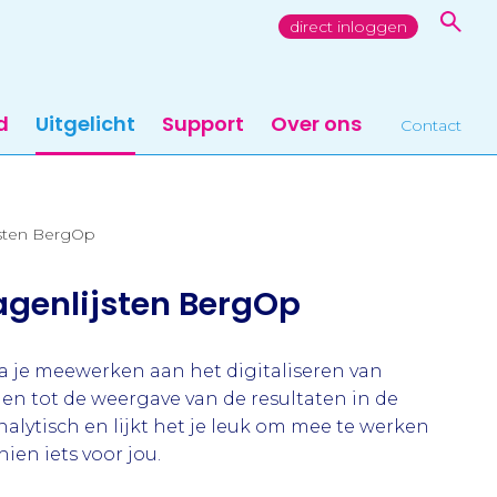
direct inloggen
d
Uitgelicht
Support
Over ons
Contact
ijsten BergOp
ragenlijsten BergOp
 je meewerken aan het digitaliseren van
gen tot de weergave van de resultaten in de
alytisch en lijkt het je leuk om mee te werken
ien iets voor jou.